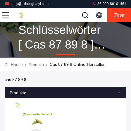
tracy@sxhongbaiyi.com
86-029-86101461
Zitat
Schlüsselwörter
[ Cas 87 89 8 ]
Übereinstimmung
/
/
Cas 87 89 8 Online-Hersteller
Zu Hause
Produits
1 Produits
cas 87 89 8
Produkte