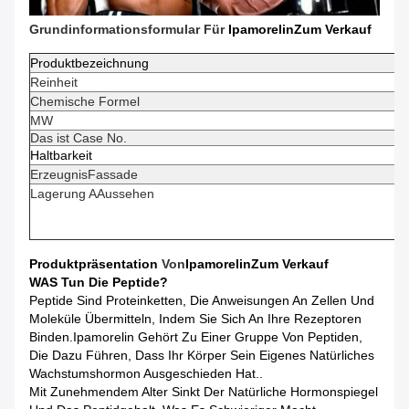
Grundinformationsformular Für
Ipamorelin
Zum Verkauf
Produktbezeichnung
Reinheit
Chemische Formel
MW
Das ist Case No.
Haltbarkeit
Erzeugnis
Fassade
Lagerung A
Aussehen
Produktpräsentation
Von
Ipamorelin
Zum Verkauf
WAS Tun Die Peptide?
Peptide Sind Proteinketten, Die Anweisungen An Zellen Und
Moleküle Übermitteln, Indem Sie Sich An Ihre Rezeptoren
Binden.Ipamorelin Gehört Zu Einer Gruppe Von Peptiden,
Die Dazu Führen, Dass Ihr Körper Sein Eigenes Natürliches
Wachstumshormon Ausgeschieden Hat..
Mit Zunehmendem Alter Sinkt Der Natürliche Hormonspiegel