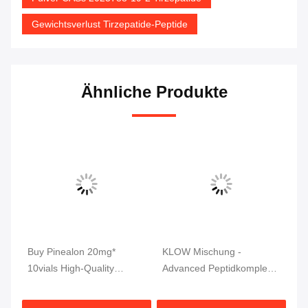
Gewichtsverlust Tirzepatide-Peptide
Ähnliche Produkte
tic
Buy Pinealon 20mg*
KLOW Mischung -
MW
r
10vials High-Quality
Advanced Peptidkomplex
mg
Peptides 99% Purity
(GHK-Cu | BPC-157 | TB-
ho
500 | KPV) 80 mg