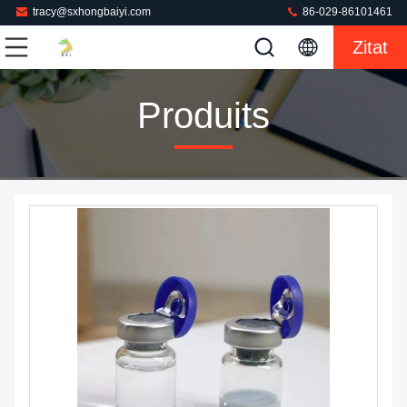
tracy@sxhongbaiyi.com
86-029-86101461
Zitat
Produits