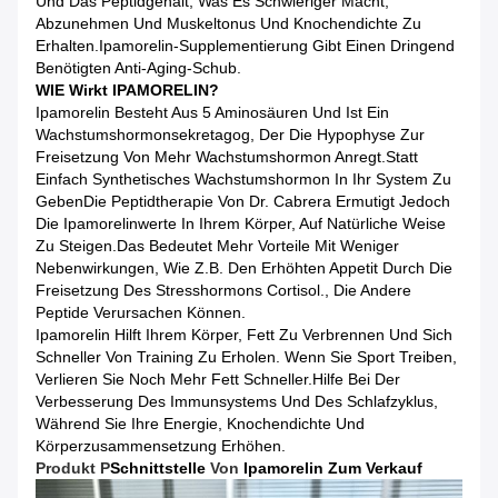
Und Das Peptidgehalt, Was Es Schwieriger Macht,
Abzunehmen Und Muskeltonus Und Knochendichte Zu
Erhalten.Ipamorelin-Supplementierung Gibt Einen Dringend
Benötigten Anti-Aging-Schub.
WIE Wirkt IPAMORELIN?
Ipamorelin Besteht Aus 5 Aminosäuren Und Ist Ein
Wachstumshormonsekretagog, Der Die Hypophyse Zur
Freisetzung Von Mehr Wachstumshormon Anregt.Statt
Einfach Synthetisches Wachstumshormon In Ihr System Zu
GebenDie Peptidtherapie Von Dr. Cabrera Ermutigt Jedoch
Die Ipamorelinwerte In Ihrem Körper, Auf Natürliche Weise
Zu Steigen.Das Bedeutet Mehr Vorteile Mit Weniger
Nebenwirkungen, Wie Z.B. Den Erhöhten Appetit Durch Die
Freisetzung Des Stresshormons Cortisol., Die Andere
Peptide Verursachen Können.
Ipamorelin Hilft Ihrem Körper, Fett Zu Verbrennen Und Sich
Schneller Von Training Zu Erholen. Wenn Sie Sport Treiben,
Verlieren Sie Noch Mehr Fett Schneller.Hilfe Bei Der
Verbesserung Des Immunsystems Und Des Schlafzyklus,
Während Sie Ihre Energie, Knochendichte Und
Körperzusammensetzung Erhöhen.
Produkt P
Schnittstelle
Von
Ipamorelin Zum Verkauf