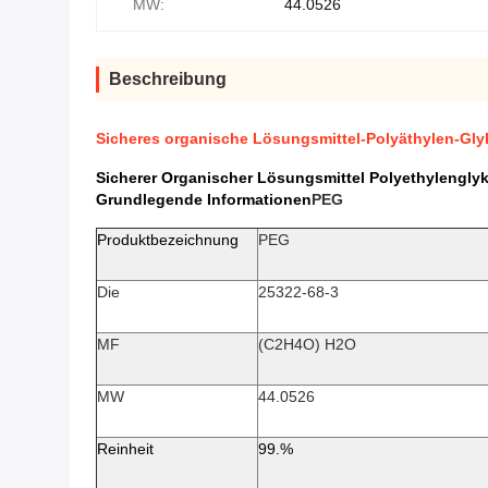
MW:
44.0526
Beschreibung
Sicheres organische Lösungsmittel-Polyäthylen-Gl
Sicherer Organischer Lösungsmittel Polyethylenglyk
Grundlegende Informationen
PEG
Produktbezeichnung
PEG
Die
25322-68-3
MF
(C2H4O) H2O
MW
44.0526
Reinheit
99.%