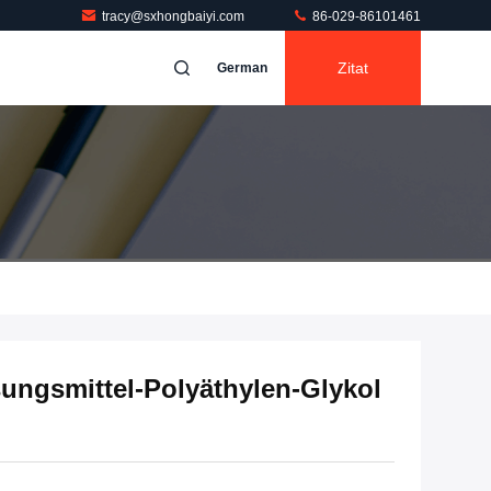
tracy@sxhongbaiyi.com
86-029-86101461
Zitat
German
ungsmittel-Polyäthylen-Glykol