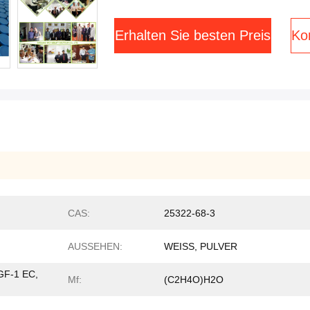
Erhalten Sie besten Preis
Kon
CAS:
25322-68-3
AUSSEHEN:
WEISS, PULVER
GF-1 EC,
Mf:
(C2H4O)H2O