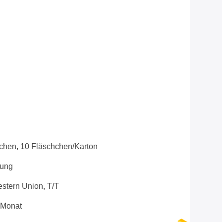
chen, 10 Fläschchen/Karton
lung
tern Union, T/T
/Monat