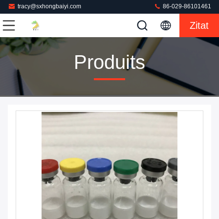
tracy@sxhongbaiyi.com
86-029-86101461
Zitat
Produits