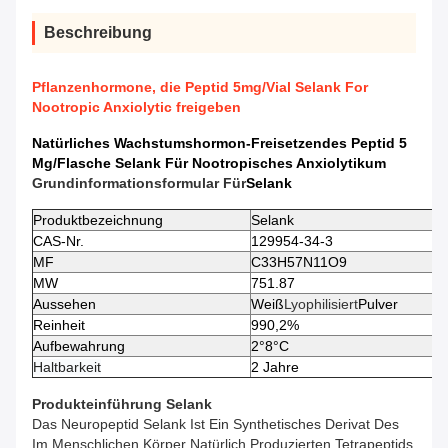
Beschreibung
Pflanzenhormone, die Peptid 5mg/Vial Selank For
Nootropic Anxiolytic freigeben
Natürliches Wachstumshormon-Freisetzendes Peptid 5
Mg/Flasche Selank Für Nootropisches Anxiolytikum
Grundinformationsformular Für
Selank
Produktbezeichnung
Selank
CAS-Nr.
129954-34-3
MF
C33H57N11O9
MW
751.87
Aussehen
Weiß
Lyophilisiert
Pulver
Reinheit
990,2%
Aufbewahrung
2°8°C
Haltbarkeit
2 Jahre
Produkteinführung
Selank
Das Neuropeptid Selank Ist Ein Synthetisches Derivat Des
Im Menschlichen Körper Natürlich Produzierten Tetrapeptids