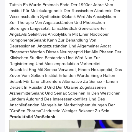
Tuftsin.Es Wurde Erstmals Ende Der 1990er Jahre Vom
Institut Für Molekulargenetik Der Russischen Akademie Der
Wissenschaften SynthetisiertSelank Wird Als Anxiolytikum
Zur Therapie Von Angstzuständen Und Phobischen
Störungen Eingesetzt, Einschließlich Generalisierter
Angst.Als Selektives Anxiolytikum Mit Einer Nootropen
KomponenteSelank Kann Zur Behandlung Von
Depressionen, Angstzuständen Und Allgemeiner Angst
Eingesetzt Werden.Dieses Neuropeptid Hat Alle Phasen Der
Klinischen Studien Bestanden Und Wird Nun Zur
Registrierung Und Massenproduktion Vorbereitet..
Selank Ist Eng Mit Semax Verwandt, Einem Hexapeptid, Das
Zuvor Vom Selben Institut Erfunden Wurde.Einige Halten
Selank Für Eine Effizientere Alternative Zu Semax - Einem
Derzeit In Russland Und Der Ukraine Zugelassenen
ArzneimittelSelank Und Semax Scheinen In Den Westlichen
Ländern Aufgrund Des Interessenkonflikts Und Des
Anschließenden Mangels An Marketingbemühungen Der
"großen Pharma"-Industrie Weniger Bekannt Zu Sein.
Produktbild Von
Selank