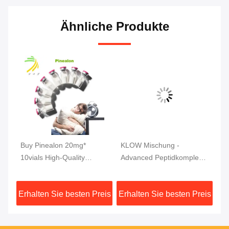
Ähnliche Produkte
tic
Buy Pinealon 20mg*
KLOW Mischung -
MW
r
10vials High-Quality
Advanced Peptidkomplex
mg
Peptides 99% Purity
(GHK-Cu | BPC-157 | TB-
ho
500 | KPV) 80 mg
eis
Erhalten Sie besten Preis
Erhalten Sie besten Preis
Er