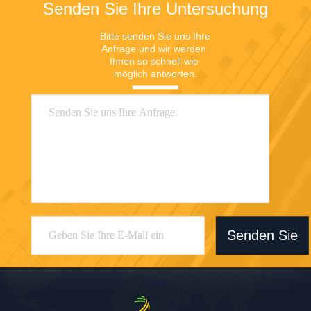
Senden Sie Ihre Untersuchung
Bitte senden Sie uns Ihre 
Anfrage und wir werden 
Ihnen so schnell wie 
möglich antworten.
Senden Sie