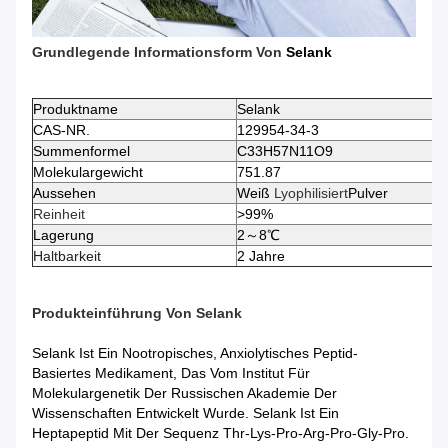
Grundlegende Informationsform Von
Selank
Produktname
Selank
CAS-NR.
129954-34-3
Summenformel
C33H57N11O9
Molekulargewicht
751.87
Aussehen
Weiß
Lyophilisiert
Pulver
Reinheit
>99%
Lagerung
2～8℃
Haltbarkeit
2 Jahre
Produkteinführung Von
Selank
Selank Ist Ein Nootropisches, Anxiolytisches Peptid-
Basiertes Medikament, Das Vom Institut Für
Molekulargenetik Der Russischen Akademie Der
Wissenschaften Entwickelt Wurde. Selank Ist Ein
Heptapeptid Mit Der Sequenz Thr-Lys-Pro-Arg-Pro-Gly-Pro.