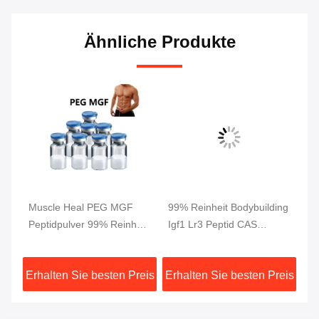
Ähnliche Produkte
Muscle Heal PEG MGF
99% Reinheit Bodybuilding
5M
Peptidpulver 99% Reinheit
Igf1 Lr3 Peptid CAS
99
2 mg/ Durchstechflasche
946870-92-4
W
fr
eis
Erhalten Sie besten Preis
Erhalten Sie besten Preis
Er
G