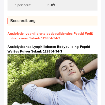
Speichern:
2~8℃
Beschreibung
Anxiolytic lyophilisierte bodybuildendes Peptid-Weiß
pulverisieren Selank 129954-34-3
Anxiolytisches Lyophilisiertes Bodybuilding-Peptid
Weißes Pulver Selank 129954-34-3