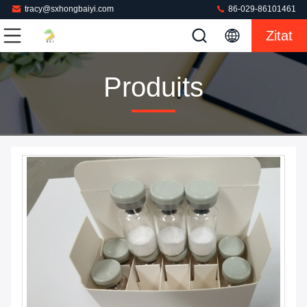
tracy@sxhongbaiyi.com
86-029-86101461
Zitat
Produits