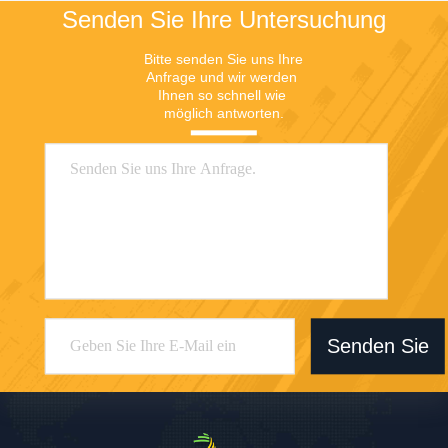
Senden Sie Ihre Untersuchung
Bitte senden Sie uns Ihre 
Anfrage und wir werden 
Ihnen so schnell wie 
möglich antworten.
Senden Sie