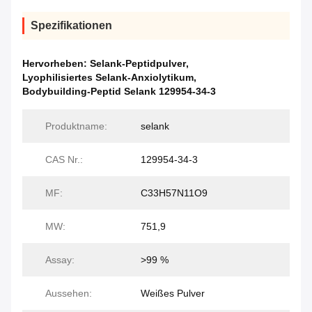
Spezifikationen
Hervorheben:
Selank-Peptidpulver
,
Lyophilisiertes Selank-Anxiolytikum
,
Bodybuilding-Peptid Selank 129954-34-3
Produktname:
selank
CAS Nr.:
129954-34-3
MF:
C33H57N11O9
MW:
751,9
Assay:
>99 %
Aussehen:
Weißes Pulver