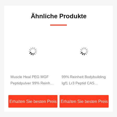
Ähnliche Produkte
Muscle Heal PEG MGF
99% Reinheit Bodybuilding
5M
Peptidpulver 99% Reinheit
Igf1 Lr3 Peptid CAS
99
2 mg/ Durchstechflasche
946870-92-4
W
fr
eis
Erhalten Sie besten Preis
Erhalten Sie besten Preis
Er
G