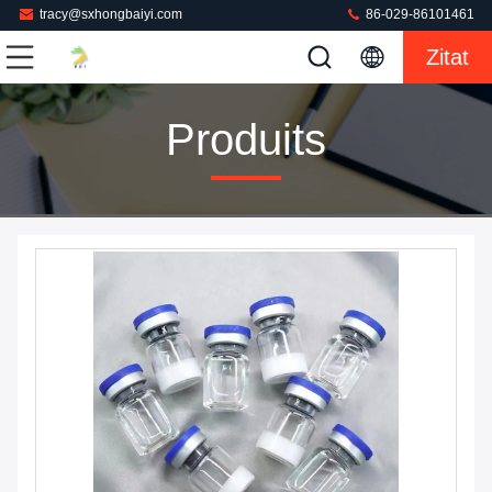
tracy@sxhongbaiyi.com
86-029-86101461
Zitat
Produits