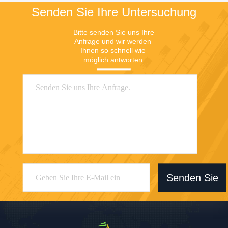
Senden Sie Ihre Untersuchung
Bitte senden Sie uns Ihre 
Anfrage und wir werden 
Ihnen so schnell wie 
möglich antworten.
Senden Sie