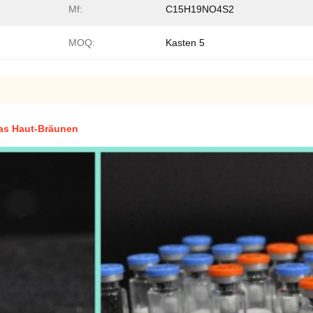
Mf:
C15H19NO4S2
MOQ:
Kasten 5
das Haut-Bräunen