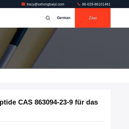
tracy@sxhongbaiyi.com
86-029-86101461
Zitat
German
ptide CAS 863094-23-9 für das