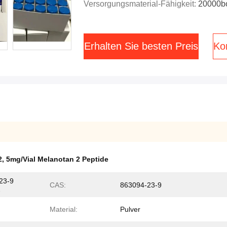
Versorgungsmaterial-Fähigkeit:
20000b
Erhalten Sie besten Preis
Kon
2
,
5mg/Vial Melanotan 2 Peptide
23-9
CAS:
863094-23-9
2
Material:
Pulver