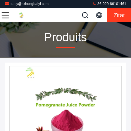
tracy@sxhongbaiyi.com
86-029-86101461
Zitat
Produits