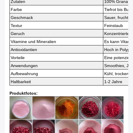
Zutaten
100% Granatapf
Farbe
Tiefrot bis Bur
Geschmack
Sauer, fruchtig
Textur
Feinstaub
Geruch
Konzentrierter 
Vitamine und Mineralien
Es kann Vitamin
Antioxidantien
Hoch in Polyph
Vorteile
Eine potenziell
Anwendungen
Smoothies, Jog
Aufbewahrung
Kühl, trockener
Haltbarkeit
1-2 Jahre
Produktfotos: