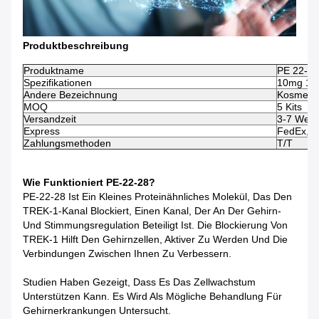
Produktbeschreibung
Produktname
PE 22-2
Spezifikationen
10mg 10V
Andere Bezeichnung
Kosmetik
MOQ
5 Kits
Versandzeit
3-7 Werk
Express
FedEx, U
Zahlungsmethoden
T/T
Wie Funktioniert PE-22-28?
PE-22-28 Ist Ein Kleines Proteinähnliches Molekül, Das Den
TREK-1-Kanal Blockiert, Einen Kanal, Der An Der Gehirn-
Und Stimmungsregulation Beteiligt Ist. Die Blockierung Von
TREK-1 Hilft Den Gehirnzellen, Aktiver Zu Werden Und Die
Verbindungen Zwischen Ihnen Zu Verbessern.
Studien Haben Gezeigt, Dass Es Das Zellwachstum
Unterstützen Kann. Es Wird Als Mögliche Behandlung Für
Gehirnerkrankungen Untersucht.