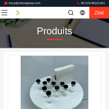
tracy@sxhongbaiyi.com
86-029-86101461
Zitat
Produits