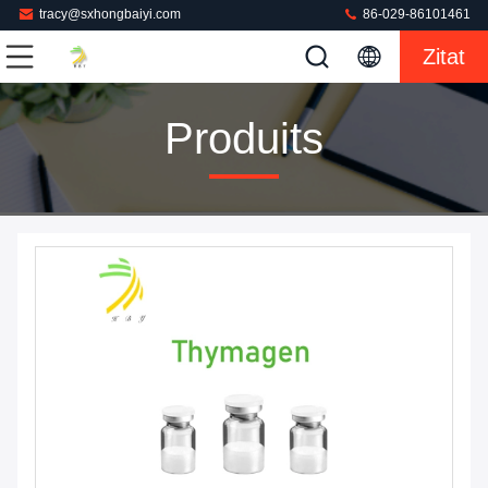
tracy@sxhongbaiyi.com
86-029-86101461
Zitat
Produits