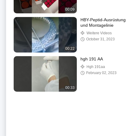
00:09
HBY-Peptid-Ausrüstung
und Montagelinie
Weitere Videos
October 31, 2023
00:22
hgh 191 AA
Hgh 191aa
February 02, 2023
00:33