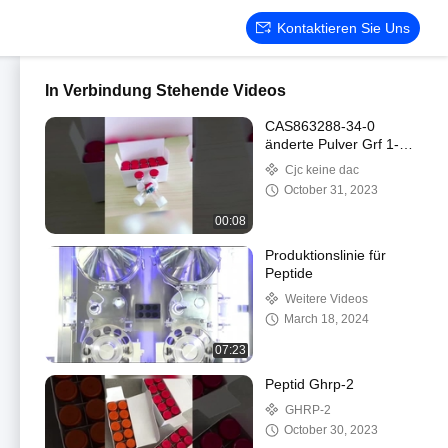
Kontaktieren Sie Uns
In Verbindung Stehende Videos
CAS863288-34-0
änderte Pulver Grf 1-29
(CJC-1295 KEIN DAC)
Cjc keine dac
für Muskel-Gebäude
October 31, 2023
00:08
Produktionslinie für
Peptide
Weitere Videos
March 18, 2024
07:23
Peptid Ghrp-2
GHRP-2
October 30, 2023