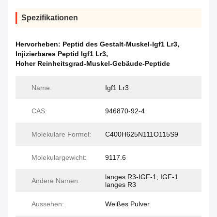
Spezifikationen
Hervorheben:
Peptid des Gestalt-Muskel-Igf1 Lr3
,
Injizierbares Peptid Igf1 Lr3
,
Hoher Reinheitsgrad-Muskel-Gebäude-Peptide
Name:
Igf1 Lr3
CAS:
946870-92-4
Molekulare Formel:
C400H625N111O115S9
Molekulargewicht:
9117.6
langes R3-IGF-1; IGF-1
Andere Namen:
langes R3
Aussehen:
Weißes Pulver