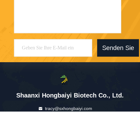
Senden Sie
Shaanxi Hongbaiyi Biotech Co., Ltd.
tracy@sxhongbaiyi.com
86-029-86101461
Hengjia-Geschäfts-Gebäud
e, Straße No.115 Weiyang,
E&T-Entwicklungsgebiet, X