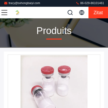
tracy@sxhongbaiyi.com
86-029-86101461
Zitat
Produits