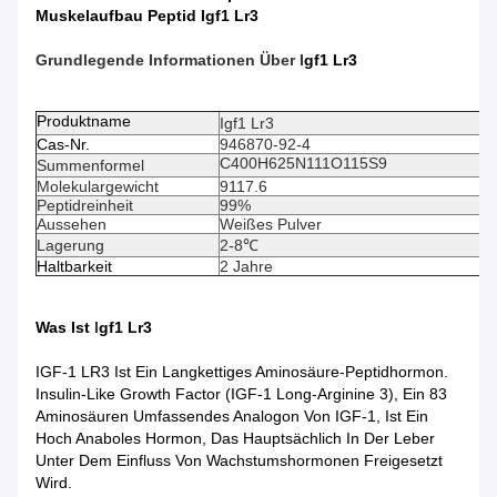
Muskelaufbau Peptid Igf1 Lr3
Grundlegende Informationen Über I
Gf1 Lr3
Produktname
Igf1 Lr3
Cas-Nr.
946870-92-4
C400H625N111O115S9
Summenformel
Molekulargewicht
9117.6
Peptidreinheit
99%
Aussehen
Weißes Pulver
Lagerung
2-8℃
Haltbarkeit
2 Jahre
Was Ist
I
Gf1 Lr3
IGF-1 LR3 Ist Ein Langkettiges Aminosäure-Peptidhormon.
Insulin-Like Growth Factor (IGF-1 Long-Arginine 3), Ein 83
Aminosäuren Umfassendes Analogon Von IGF-1, Ist Ein
Hoch Anaboles Hormon, Das Hauptsächlich In Der Leber
Unter Dem Einfluss Von Wachstumshormonen Freigesetzt
Wird.