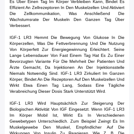
Es Über Einen Tag Im Körper Verbleiben Kann, Bindet Es
Effizient An Zellrezeptoren In Den Muskelzellen Und Aktiviert
Die Zellkommunikation, Was Anschließend Die
Wachstumsrate Der Muskeln Den Ganzen Tag Über
Verbessert.
IGF-1 LR3 Hemmt Die Bewegung Von Glukose In Die
Körperzellen, Was Die Fettverbrennung Und Die Nutzung
Von Körperfett Zur Energiegewinnung Erleichtert. Seine
Lange Lebensdauer Von Fast Einem Tag Hat Es Zu Einer
Bevorzugten Variante Für Die Mehrheit Der Patienten Und
Ärzte Gemacht, Da Injektionen An Der Injektionsstelle
Niemals Notwendig Sind. IGF-1 LR3 Zirkuliert Im Ganzen
Körper, Bindet An Die Rezeptoren Auf Den Muskelzellen Und
Wirkt Etwa Einen Tag Lang, Sodass Eine Tägliche
Verabreichung Dieser Dosis Stark Unterstützt Wird.
IGF-1 LR3 Wird Hauptsächlich Zur Steigerung Der
Biologischen Aktivität Von IGF Eingesetzt. Wenn IGF-1 LR3
Im Körper Mobil Ist, Wirkt Es In Verschiedenen
Gewebetypen Unterschiedlich. Zum Beispiel Zwingt Es Im
Muskelgewebe Den Muskel, Empfindlicher Auf Die
Wirkungen Von Insulin Zu Reagieren, Wie Z. B. Die