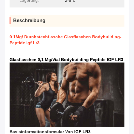
Lagerung:
2-8℃
Beschreibung
0.1Mg/ Durchstechflasche Glasflaschen Bodybuilding-
Peptide Igf Lr3
Glasflaschen 0,1 Mg/Vial Bodybuilding Peptide IGF LR3
Basisinformationsformular Von I
GF LR3