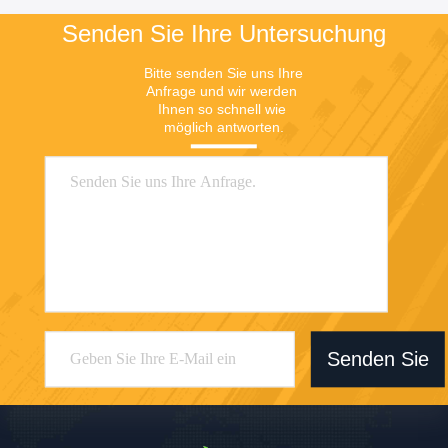
Senden Sie Ihre Untersuchung
Bitte senden Sie uns Ihre 
Anfrage und wir werden 
Ihnen so schnell wie 
möglich antworten.
Senden Sie