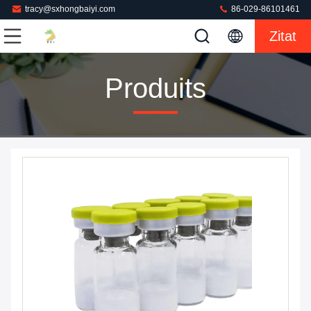
tracy@sxhongbaiyi.com
86-029-86101461
Zitat
Produits