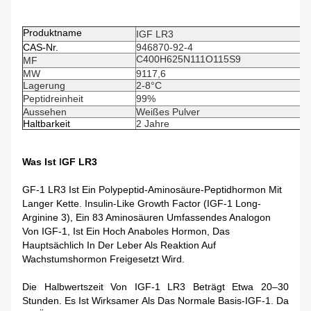
Produktname
IGF LR3
CAS-Nr.
946870-92-4
C400H625N111O115S9
MF
MW
9117,6
Lagerung
2-8°C
Peptidreinheit
99%
Aussehen
Weißes Pulver
Haltbarkeit
2 Jahre
Was Ist
I
GF LR3
GF-1 LR3 Ist Ein Polypeptid-Aminosäure-Peptidhormon Mit
Langer Kette. Insulin-Like Growth Factor (IGF-1 Long-
Arginine 3), Ein 83 Aminosäuren Umfassendes Analogon
Von IGF-1, Ist Ein Hoch Anaboles Hormon, Das
Hauptsächlich In Der Leber Als Reaktion Auf
Wachstumshormon Freigesetzt Wird.
Die Halbwertszeit Von IGF-1 LR3 Beträgt Etwa 20–30
Stunden. Es Ist Wirksamer Als Das Normale Basis-IGF-1. Da