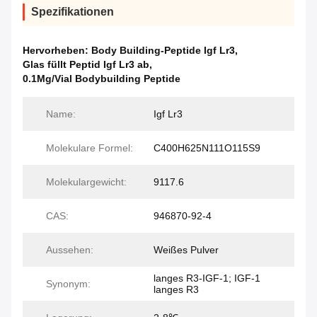
Spezifikationen
Hervorheben:
Body Building-Peptide Igf Lr3
,
Glas füllt Peptid Igf Lr3 ab
,
0.1Mg/Vial Bodybuilding Peptide
Name:
Igf Lr3
Molekulare Formel:
C400H625N111O115S9
Molekulargewicht:
9117.6
CAS:
946870-92-4
Aussehen:
Weißes Pulver
langes R3-IGF-1; IGF-1
Synonym:
langes R3