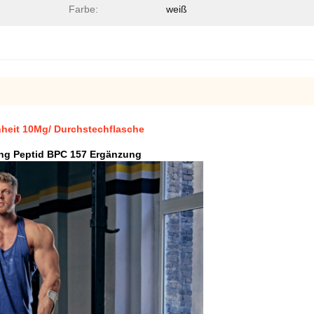
Farbe:
weiß
heit 10Mg/ Durchstechflasche
ng Peptid BPC 157 Ergänzung