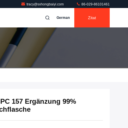
tracy@sxhongbaiyi.com
86-029-86101461
Zitat
German
BPC 157 Ergänzung 99%
chflasche