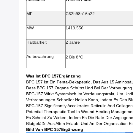
MF
C62h98n16o22
MW
1419.556
Haltbarkeit
2 Jahre
Aufbewahrung
2 Bis 8
°C
Was Ist BPC 157
Ergänzung
BPC 157 Ist Ein Penta-Dekapeptid, Das Aus 15 Aminosäu
Dass BPC 157 Organe Schützt Und Bei Der Vorbeugung 
BPC-157 Wirkt Systemisch Im Verdauungstrakt, Um Un
Verbrennungen Schneller Heilen Kann, Indem Es Den Bl
BPC-157 Significantly Accelerates Reticulin And Collage
Potential Therapeutic Tool In Wound Healing Manageme
Es Scheint Zu Wirken, Indem Es Die Rate Der Angiogene
Blutgefäße Aus Alten Erlaubt Und An Der Organisation Ein
Bild
Von BPC 157
Ergänzung