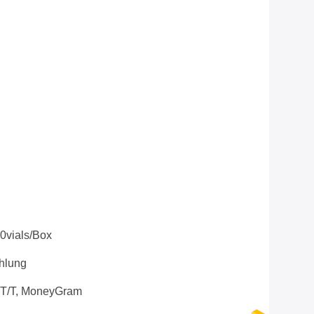
0vials/Box
ahlung
 T/T, MoneyGram