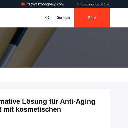
tracy@sxhongbaiyi.com
86-029-86101461
Zitat
German
mative Lösung für Anti-Aging
t mit kosmetischen