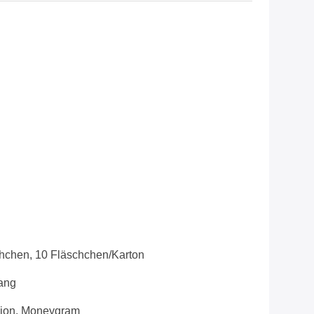
hchen, 10 Fläschchen/Karton
ang
nion, Moneygram