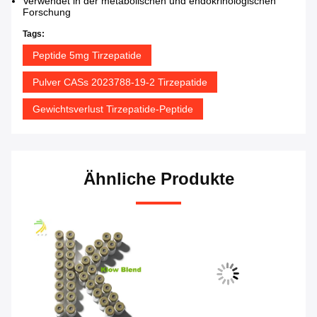
Verwendet in der metabolischen und endokrinologischen
Forschung
Tags:
Peptide 5mg Tirzepatide
Pulver CASs 2023788-19-2 Tirzepatide
Gewichtsverlust Tirzepatide-Peptide
Ähnliche Produkte