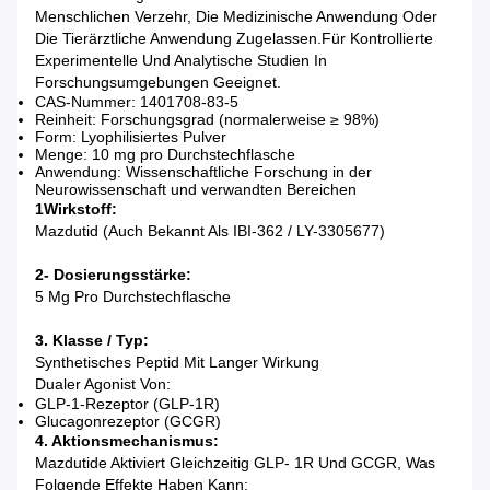
Menschlichen Verzehr, Die Medizinische Anwendung Oder
Die Tierärztliche Anwendung Zugelassen.für Kontrollierte
Experimentelle Und Analytische Studien In
Forschungsumgebungen Geeignet.
CAS-Nummer: 1401708-83-5
Reinheit: Forschungsgrad (normalerweise ≥ 98%)
Form: Lyophilisiertes Pulver
Menge: 10 mg pro Durchstechflasche
Anwendung: Wissenschaftliche Forschung in der
Neurowissenschaft und verwandten Bereichen
1Wirkstoff:
Mazdutid (auch Bekannt Als IBI-362 / LY-3305677)
2- Dosierungsstärke:
5 Mg Pro Durchstechflasche
3. Klasse / Typ:
Synthetisches Peptid Mit Langer Wirkung
Dualer Agonist Von:
GLP-1-Rezeptor (GLP-1R)
Glucagonrezeptor (GCGR)
4. Aktionsmechanismus:
Mazdutide Aktiviert Gleichzeitig GLP- 1R Und GCGR, Was
Folgende Effekte Haben Kann: