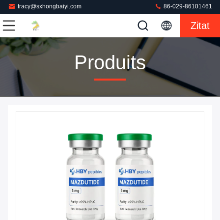
tracy@sxhongbaiyi.com
86-029-86101461
Zitat
Produits