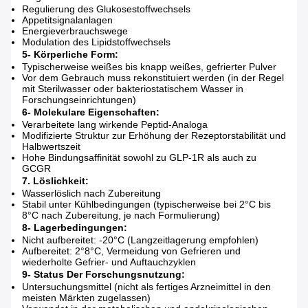
Regulierung des Glukosestoffwechsels
Appetitsignalanlagen
Energieverbrauchswege
Modulation des Lipidstoffwechsels
5- Körperliche Form:
Typischerweise weißes bis knapp weißes, gefrierter Pulver
Vor dem Gebrauch muss rekonstituiert werden (in der Regel
mit Sterilwasser oder bakteriostatischem Wasser in
Forschungseinrichtungen)
6- Molekulare Eigenschaften:
Verarbeitete lang wirkende Peptid-Analoga
Modifizierte Struktur zur Erhöhung der Rezeptorstabilität und
Halbwertszeit
Hohe Bindungsaffinität sowohl zu GLP-1R als auch zu
GCGR
7. Löslichkeit:
Wasserlöslich nach Zubereitung
Stabil unter Kühlbedingungen (typischerweise bei 2°C bis
8°C nach Zubereitung, je nach Formulierung)
8- Lagerbedingungen:
Nicht aufbereitet: -20°C (Langzeitlagerung empfohlen)
Aufbereitet: 2°8°C, Vermeidung von Gefrieren und
wiederholte Gefrier- und Auftauchzyklen
9- Status Der Forschungsnutzung:
Untersuchungsmittel (nicht als fertiges Arzneimittel in den
meisten Märkten zugelassen)