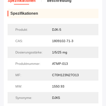
Spezifikationen
Beschreibung
Spezifikationen
Produkt:
DJK-5
CAS:
1809102-71-3
Dosierungsstärke:
1/5/25 mg
Produktnummer:
ATMP-013
MF:
C70H123N27O13
MW:
1550.93
Synonyme:
DJK5