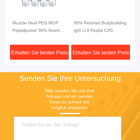
Muscle Heal PEG MGF
99% Reinheit Bodybuilding
5M
Peptidpulver 99% Reinheit
Igf1 Lr3 Peptid CAS
99
2 mg/ Durchstechflasche
946870-92-4
W
fr
eis
Erhalten Sie besten Preis
Erhalten Sie besten Preis
Er
G
Senden Sie Ihre Untersuchung
Bitte senden Sie uns Ihre 
Anfrage und wir werden 
Ihnen so schnell wie 
möglich antworten.