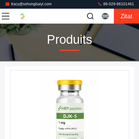
tracy@sxhongbaiyi.com
86-029-86101461
Zitat
Produits