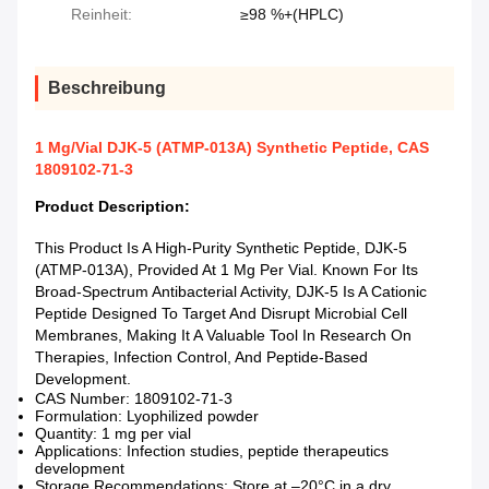
Reinheit:
≥98 %+(HPLC)
Beschreibung
1 Mg/Vial DJK-5 (ATMP-013A) Synthetic Peptide, CAS
1809102-71-3
Product Description:
This Product Is A High-Purity Synthetic Peptide, DJK-5
(ATMP-013A), Provided At 1 Mg Per Vial. Known For Its
Broad-Spectrum Antibacterial Activity, DJK-5 Is A Cationic
Peptide Designed To Target And Disrupt Microbial Cell
Membranes, Making It A Valuable Tool In Research On
Therapies, Infection Control, And Peptide-Based
Development.
CAS Number: 1809102-71-3
Formulation: Lyophilized powder
Quantity: 1 mg per vial
Applications: Infection studies, peptide therapeutics
development
Storage Recommendations: Store at –20°C in a dry